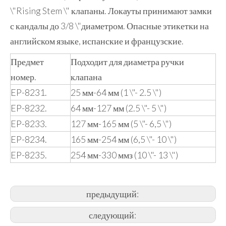
\"Rising Stem \" клапаны. Локауты принимают замки
с кандалы до 3/8 \"диаметром. Опасные этикетки на
английском языке, испанские и французские.
Предмет
Подходит для диаметра ручки
номер.
клапана
EP-8231.
25 мм-64 мм (1 \"- 2.5 \")
EP-8232.
64 мм-127 мм (2.5 \"- 5 \")
EP-8233.
127 мм-165 мм (5 \"- 6,5 \")
EP-8234.
165 мм-254 мм (6,5 \"- 10 \")
EP-8235.
254 мм-330 ммз (10 \"- 13 \")
предыдущий:
следующий: