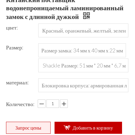
водонепроницаемый ламинированный
замок с длинной дужкой
цвет:
Красный, оранжевый, желтый, зелен
ый, синий, черный или индивидуальн
Размер:
Размер замка: 34 мм х 40 мм х 22 мм
ый
Shackle Размер: 51 мм * 20 мм * 6,7 м
м
материал:
Блокировка корпуса: армированная л
аминированная сталь; замок Shackle:
Количество:
закаленный ул.
Запрос цены
Добавить в корзину