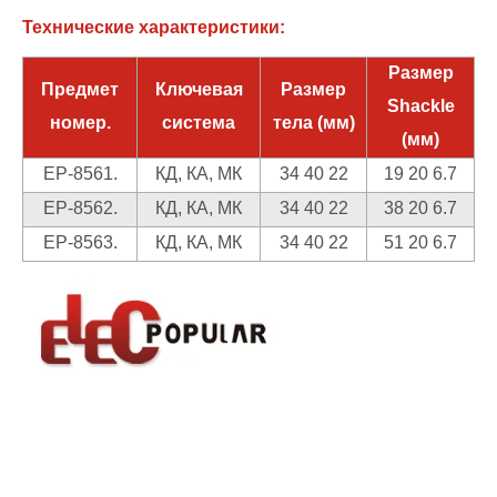
Технические характеристики:
Размер
Предмет
Ключевая
Размер
Shackle
номер.
система
тела (мм)
(мм)
EP-8561.
КД, КА, МК
34 40 22
19 20 6.7
EP-8562.
КД, КА, МК
34 40 22
38 20 6.7
EP-8563.
КД, КА, МК
34 40 22
51 20 6.7