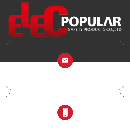
info@chinalockout.com
+ 86-138 6871 0086